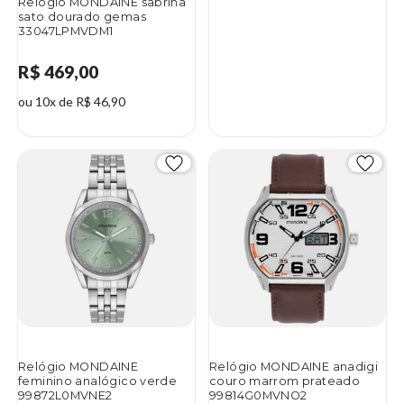
Relógio MONDAINE sabrina
sato dourado gemas
33047LPMVDM1
R$ 469,00
ou 10x de R$ 46,90
Relógio MONDAINE
Relógio MONDAINE anadigi
feminino analógico verde
couro marrom prateado
99872L0MVNE2
99814G0MVNO2