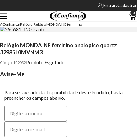
Entrar/Cadastrar
0
AConfiança
Relógio
Relógio MONDAINE feminino
Relógio MONDAINE feminino analógico quartz
32985L0MVNM3
Produto Esgotado
109032
Avise-Me
Para ser avisado da disponibilidade deste Produto, basta
preencher os campos abaixo.