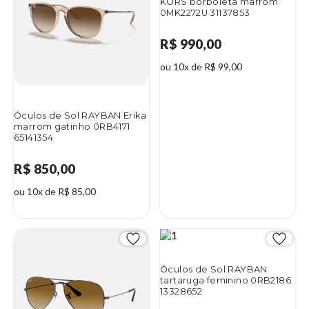
KORS borboleta marrom
0MK2272U 31137853
R$ 990,00
ou 10x de R$ 99,00
Óculos de Sol RAYBAN Erika
marrom gatinho 0RB4171
65141354
R$ 850,00
ou 10x de R$ 85,00
Óculos de Sol RAYBAN
tartaruga feminino 0RB2186
13328652