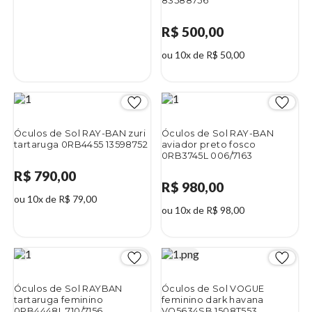
83588756
R$ 500,00
ou 10x de R$ 50,00
Óculos de Sol RAY-BAN zuri
Óculos de Sol RAY-BAN
tartaruga 0RB4455 13598752
aviador preto fosco
0RB3745L 006/7163
R$ 790,00
R$ 980,00
ou 10x de R$ 79,00
ou 10x de R$ 98,00
Óculos de Sol RAYBAN
Óculos de Sol VOGUE
tartaruga feminino
feminino dark havana
0RB4448L 710/7156
VO5634SB 1508T553