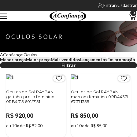
Entrar/Cadastrar
0
AConfiança
Óculos
Menor preço
Maior preço
Mais vendidos
Lançamentos
Em promoção
Filtrar
Óculos de Sol RAYBAN
Óculos de Sol RAYBAN
gatinho preto feminino
marrom feminino 0RB4437L
0RB4315 601/7151
67371355
R$ 920,00
R$ 850,00
ou 10x de R$ 92,00
ou 10x de R$ 85,00