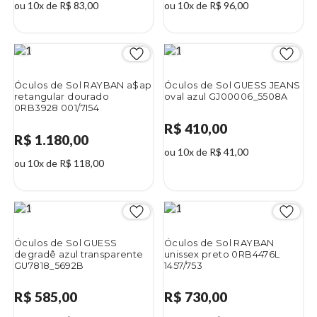
ou 10x de R$ 83,00
ou 10x de R$ 96,00
Óculos de Sol RAYBAN a$ap
Óculos de Sol GUESS JEANS
retangular dourado
oval azul GJ00006_5508A
0RB3928 001/7I54
R$ 410,00
R$ 1.180,00
ou 10x de R$ 41,00
ou 10x de R$ 118,00
Óculos de Sol GUESS
Óculos de Sol RAYBAN
degradê azul transparente
unissex preto 0RB4476L
GU7818_5692B
1457/753
R$ 585,00
R$ 730,00