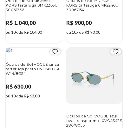
Óculos de Sol MICHAEL
Óculos de Sol MICHAEL
KORS tartaruga 0MK2263U
KORS tartaruga 0MK2240U
30061356
30067154
R$ 1.040,00
R$ 900,00
ou 10x de R$ 104,00
ou 10x de R$ 90,00
Óculos de Sol VOGUE cinza
tartaruga preto 0VO5683SL
W44/8G54
R$ 630,00
ou 10x de R$ 63,00
Óculos de Sol VOGUE azul
oval transparente 0VO4342S
280/8055