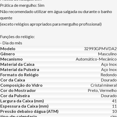
Prática de mergulho: Sim
Não recomendado utilizar em água salgada ou durante o banho
quente
(exceto relógios apropriados para mergulho profissional)
Funções do relógio:
- Dia do mês
Modelo
32993GPMVDA2
Gênero
Masculino
Mecanismo
Automático-Mecânico
Material da Caixa
Aço Inox
Material da Pulseira
Aço Inox
Formato do Relógio
Redondo
Cor da Caixa
Dourado
Composição do Vidro
Cristal mineral
Cor do Mostrador
Preto, Vermelho
Cor da Pulseira
Dourado
Largura da Caixa (mm)
41
Espessura da Caixa (mm)
11
Pressão debaixo dágua (ATM)
10
tipo-de-calendario
sim