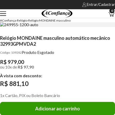
Entrar/Cadastrar
0
AConfiança
Relógio
Relógio MONDAINE masculino
Relógio MONDAINE masculino automático mecânico
32993GPMVDA2
Produto Esgotado
109282
R$ 979,00
ou
10
x
de
R$ 97,90
À vista com desconto:
R$ 881,10
1x Cartão, PIX ou Boleto Bancário
Adicionar ao carrinho