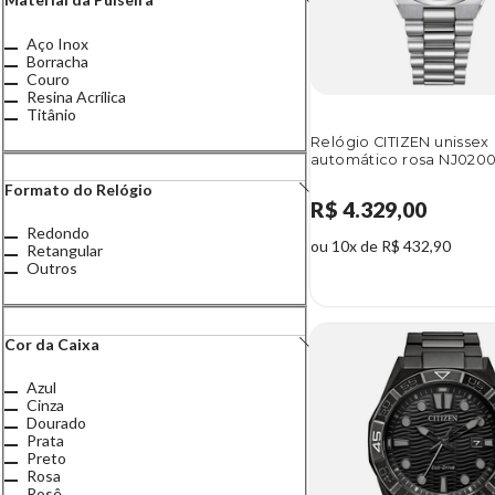
Aço Inox
Borracha
Couro
Resina Acrílica
Titânio
Relógio CITIZEN unissex
automático rosa NJ020
Formato do Relógio
R$ 4.329,00
Redondo
ou 10x de R$ 432,90
Retangular
Outros
Cor da Caixa
Azul
Cinza
Dourado
Prata
Preto
Rosa
Rosê