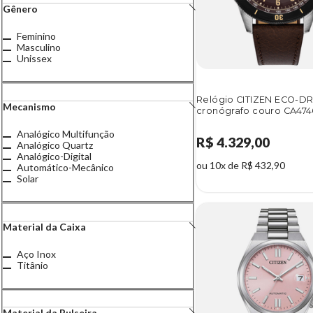
Gênero
Feminino
Masculino
Unissex
Relógio CITIZEN ECO-DR
Mecanismo
cronógrafo couro CA47
Analógico Multifunção
R$ 4.329,00
Analógico Quartz
Analógico-Digital
ou 10x de R$ 432,90
Automático-Mecânico
Solar
Material da Caixa
Aço Inox
Titânio
Material da Pulseira