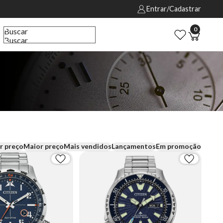
Entrar/Cadastrar
0
Buscar
Buscar
r preço
Maior preço
Mais vendidos
Lançamentos
Em promoção