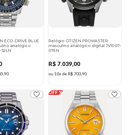
ZEN ECO-DRIVE BLUE
Relógio CITIZEN PROMASTER
lino analógico
masculino analógico digital JV1007-
8-52LN
07EN
0
R$ 7.039,00
03,90
ou 10x de R$ 703,90