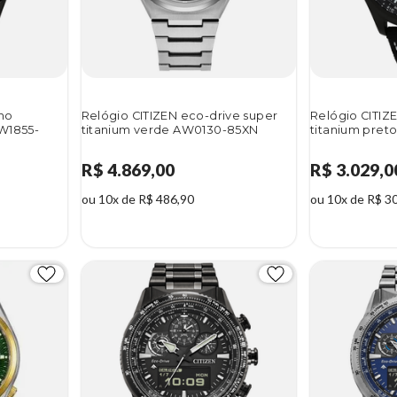
ino
Relógio CITIZEN eco-drive super
Relógio CITIZ
AW1855-
titanium verde AW0130-85XN
titanium pret
R$ 4.869,00
R$ 3.029,0
ou 10x de R$ 486,90
ou 10x de R$ 3