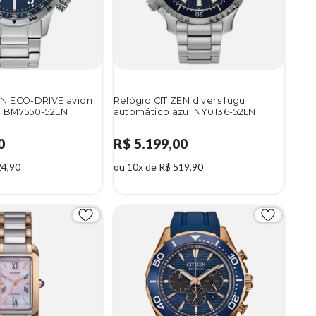
EN ECO-DRIVE avion
Relógio CITIZEN divers fugu
l BM7550-52LN
automático azul NY0136-52LN
0
R$ 5.199,00
24,90
ou 10x de R$ 519,90