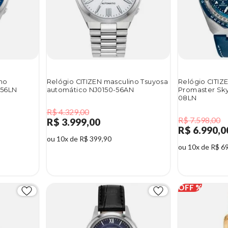
ino
Relógio CITIZEN masculino Tsuyosa
Relógio CITIZ
-56LN
automático NJ0150-56AN
Promaster Sky
08LN
R$ 4.329,00
R$ 7.598,00
R$ 3.999,00
R$ 6.990,0
ou 10x de R$ 399,90
ou 10x de R$ 6
8%
8%