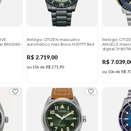
IVE
Relógio CITIZEN masculino
Relógio CITI
lar BN0260-
automático mecânico NJ0177-84X
ANGELS mascu
digital JY807
R$ 2.719,00
R$ 7.039,0
ou 10x de R$ 271,90
ou 10x de R$ 7