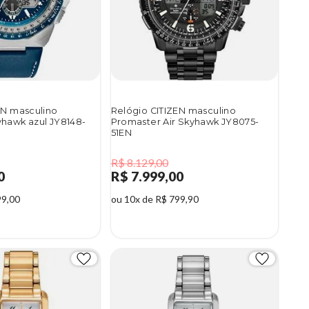
EN masculino
Relógio CITIZEN masculino
hawk azul JY8148-
Promaster Air Skyhawk JY8075-
51EN
R$ 8.129,00
0
R$ 7.999,00
99,00
ou 10x de R$ 799,90
2%