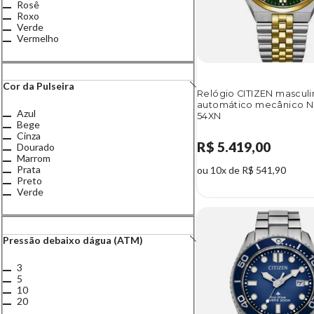
Rosê
Roxo
Verde
Vermelho
Cor da Pulseira
Relógio CITIZEN mascul
automático mecânico 
Azul
54XN
Bege
Cinza
R$ 5.419,00
Dourado
Marrom
Prata
ou 10x de R$ 541,90
Preto
Verde
Pressão debaixo dágua (ATM)
3
5
10
20