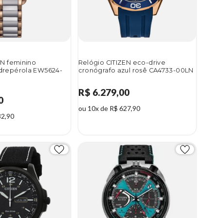
EN feminino
Relógio CITIZEN eco-drive
drepérola EW5624-
cronógrafo azul rosê CA4733-00LN
R$ 6.279,00
0
ou 10x de R$ 627,90
32,90