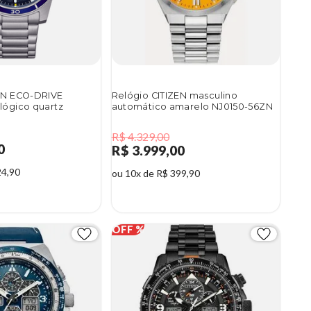
ZEN ECO-DRIVE
Relógio CITIZEN masculino
lógico quartz
automático amarelo NJ0150-56ZN
R$ 4.329,00
0
R$ 3.999,00
24,90
ou 10x de R$ 399,90
8%