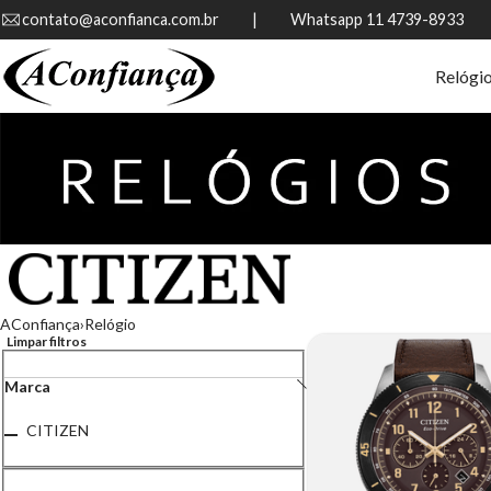
contato@aconfianca.com.br          |          Whatsapp 11 4739-8933
Relógi
AConfiança
Relógio
Limpar filtros
Marca
CITIZEN