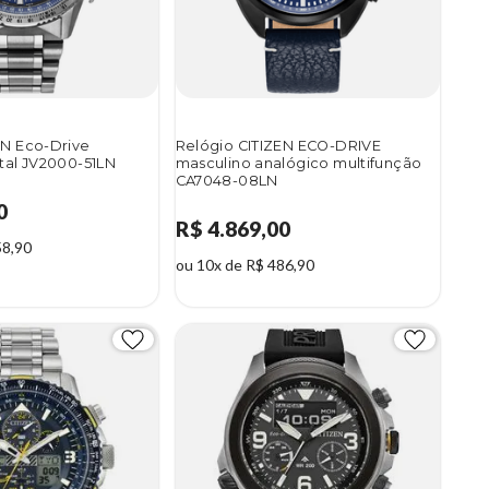
EN Eco-Drive
Relógio CITIZEN ECO-DRIVE
ital JV2000-51LN
masculino analógico multifunção
CA7048-08LN
0
R$ 4.869,00
58,90
ou 10x de R$ 486,90