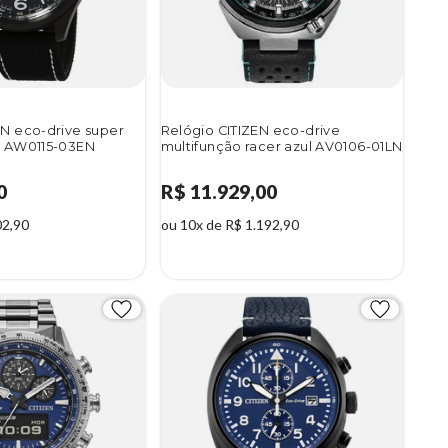
EN eco-drive super
Relógio CITIZEN eco-drive
o AW0115-03EN
multifunção racer azul AV0106-01LN
0
R$ 11.929,00
02,90
ou 10x de R$ 1.192,90