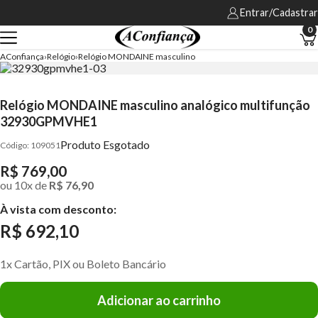
Entrar/Cadastrar
0
AConfiança
Relógio
Relógio MONDAINE masculino
Relógio MONDAINE masculino analógico multifunção
32930GPMVHE1
Produto Esgotado
109051
R$ 769,00
ou
10
x
de
R$ 76,90
À vista com desconto:
R$ 692,10
1x Cartão, PIX ou Boleto Bancário
Adicionar ao carrinho