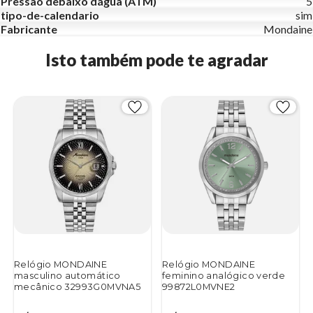
Pressão debaixo dágua (ATM)
5
tipo-de-calendario
sim
Fabricante
Mondaine
Isto também pode te agradar
Relógio MONDAINE
Relógio MONDAINE
masculino automático
feminino analógico verde
mecânico 32993G0MVNA5
99872L0MVNE2