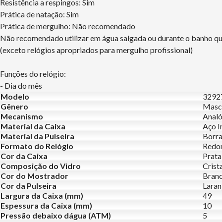
Resistência a respingos: Sim
Prática de natação: Sim
Prática de mergulho: Não recomendado
Não recomendado utilizar em água salgada ou durante o banho q
(exceto relógios apropriados para mergulho profissional)
Funções do relógio:
- Dia do mês
Modelo
329
Gênero
Masc
Mecanismo
Analó
Material da Caixa
Aço I
Material da Pulseira
Borr
Formato do Relógio
Redo
Cor da Caixa
Prata
Composição do Vidro
Crist
Cor do Mostrador
Bran
Cor da Pulseira
Laran
Largura da Caixa (mm)
49
Espessura da Caixa (mm)
10
Pressão debaixo dágua (ATM)
5