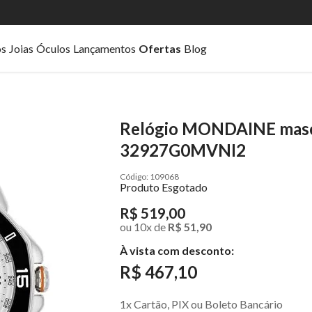
os
Joias
Óculos
Lançamentos
Ofertas
Blog
Relógio MONDAINE mascu
32927G0MVNI2
109068
Produto Esgotado
R$ 519,00
ou
10
x
de
R$ 51,90
À vista com desconto:
R$ 467,10
1x Cartão, PIX ou Boleto Bancário