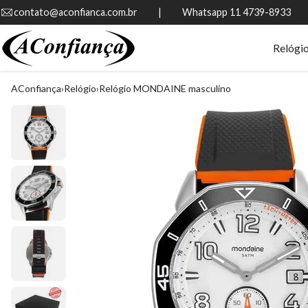
contato@aconfianca.com.br          |          Whatsapp 11 4739-8933
Relógi
AConfiança
Relógio
Relógio MONDAINE masculino