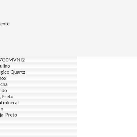
uente
27G0MVNI2
ulino
gico Quartz
nox
acha
ndo
, Preto
al mineral
co
ja, Preto