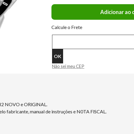
Adicionar ao 
Calcule o Frete
Não sei meu CEP
NI2 NOVO e ORlGlNAL.
elo fabricante, manual de instruções e N0TA FlSCAL.