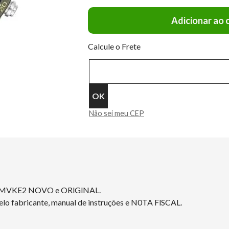
Adicionar ao 
Calcule o Frete
Não sei meu CEP
GPMVKE2 NOVO e ORlGlNAL.
elo fabricante, manual de instruções e N0TA FlSCAL.