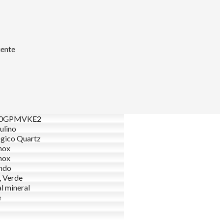
uente
30GPMVKE2
ulino
gico Quartz
nox
nox
ndo
, Verde
al mineral
e