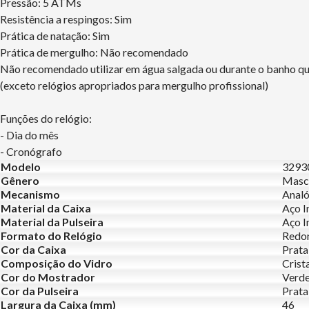
Pressão: 5 ATMs
Resistência a respingos: Sim
Prática de natação: Sim
Prática de mergulho: Não recomendado
Não recomendado utilizar em água salgada ou durante o banho q
(exceto relógios apropriados para mergulho profissional)
Funções do relógio:
- Dia do mês
- Cronógrafo
Modelo
329
Gênero
Masc
Mecanismo
Analó
Material da Caixa
Aço I
Material da Pulseira
Aço I
Formato do Relógio
Redo
Cor da Caixa
Prata
Composição do Vidro
Crist
Cor do Mostrador
Verd
Cor da Pulseira
Prata
Largura da Caixa (mm)
46