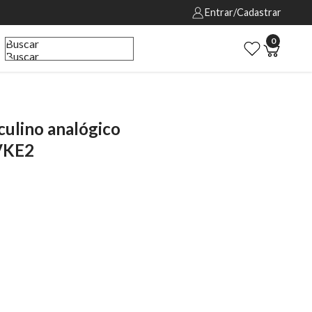
Entrar/Cadastrar
0
Buscar
Buscar
lino analógico
VKE2