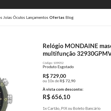
os
Joias
Óculos
Lançamentos
Ofertas
Blog
Relógio MONDAINE mascu
multifunção 32930GPM
109052
Produto Esgotado
R$ 729,00
ou
10
x
de
R$ 72,90
À vista com desconto:
R$ 656,10
1x Cartão, PIX ou Boleto Bancário