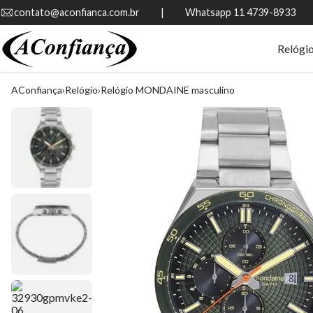
contato@aconfianca.com.br          |          Whatsapp 11 4739-8933
Relógi
AConfiança
Relógio
Relógio MONDAINE masculino