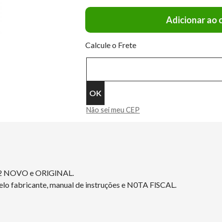
Adicionar ao 
Calcule o Frete
Não sei meu CEP
2 NOVO e ORlGlNAL.
elo fabricante, manual de instruções e N0TA FlSCAL.