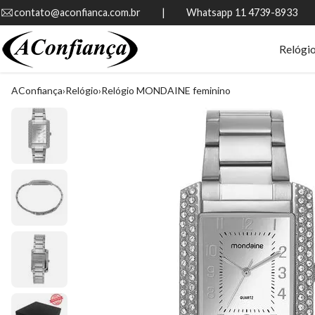
contato@aconfianca.com.br          |          Whatsapp 11 4739-8933
Relógi
AConfiança
Relógio
Relógio MONDAINE feminino