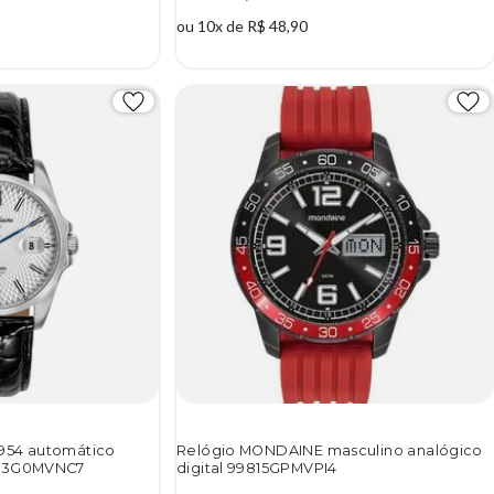
ou 10x de R$ 48,90
954 automático
Relógio MONDAINE masculino analógico
993G0MVNC7
digital 99815GPMVPI4