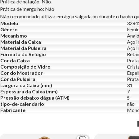
Prática de natação: Não
Prática de mergulho: Não
Não recomendado utilizar em água salgada ou durante o banho que
Modelo
328
Gênero
Femin
Mecanismo
Analó
Material da Caixa
Aço I
Material da Pulseira
Aço I
Formato do Relógio
Retan
Cor da Caixa
Prata
Composição do Vidro
Crist
Cor do Mostrador
Espe
Cor da Pulseira
Prata
Largura da Caixa (mm)
31
Espessura da Caixa (mm)
7
Pressão debaixo dágua (ATM)
5
tipo-de-calendario
não
Fabricante
Mond