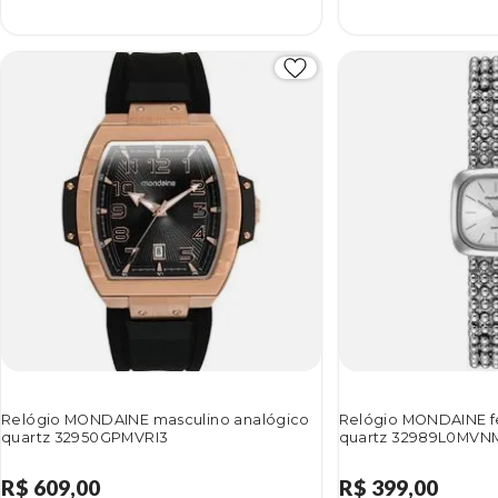
Relógio MONDAINE masculino analógico
Relógio MONDAINE f
quartz 32950GPMVRI3
quartz 32989L0MVN
R$ 609,00
R$ 399,00