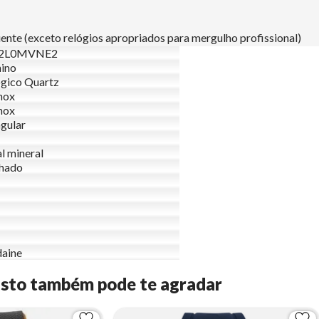
nte (exceto relógios apropriados para mergulho profissional)
42L0MVNE2
ino
gico Quartz
nox
nox
gular
al mineral
lhado
aine
Isto também pode te agradar