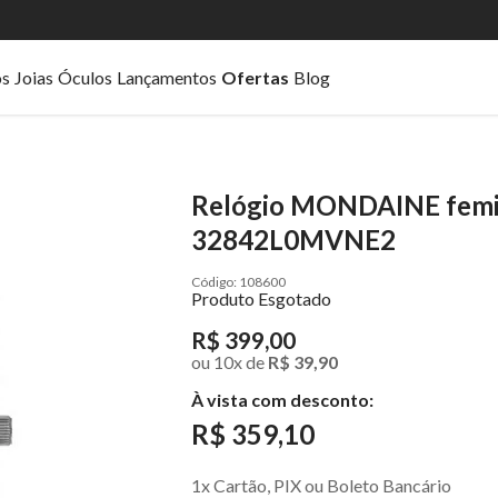
os
Joias
Óculos
Lançamentos
Ofertas
Blog
Relógio MONDAINE femin
32842L0MVNE2
108600
Produto Esgotado
R$ 399,00
ou
10
x
de
R$ 39,90
À vista com desconto:
R$ 359,10
1x Cartão, PIX ou Boleto Bancário