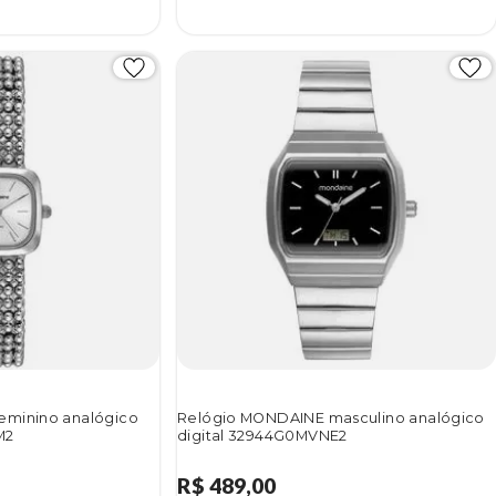
eminino analógico
Relógio MONDAINE masculino analógico
M2
digital 32944G0MVNE2
R$ 489,00