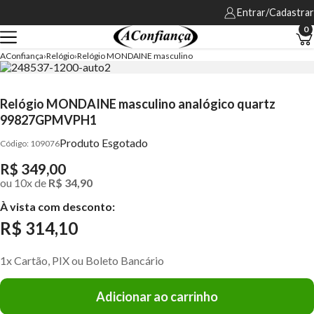
Entrar/Cadastrar
0
AConfiança
Relógio
Relógio MONDAINE masculino
Relógio MONDAINE masculino analógico quartz
99827GPMVPH1
Produto Esgotado
109076
R$ 349,00
ou
10
x
de
R$ 34,90
À vista com desconto:
R$ 314,10
1x Cartão, PIX ou Boleto Bancário
Adicionar ao carrinho