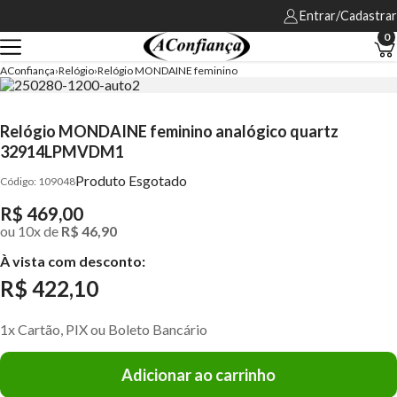
Entrar/Cadastrar
0
AConfiança
Relógio
Relógio MONDAINE feminino
Relógio MONDAINE feminino analógico quartz
32914LPMVDM1
Produto Esgotado
109048
R$ 469,00
ou
10
x
de
R$ 46,90
À vista com desconto:
R$ 422,10
1x Cartão, PIX ou Boleto Bancário
Adicionar ao carrinho