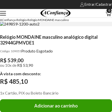
Entrar/Cadastrar
0
AConfiança
Relógio
Relógio MONDAINE masculino
Relógio MONDAINE masculino analógico digital
32944GPMVDE1
Produto Esgotado
109055
R$ 539,00
ou
10
x
de
R$ 53,90
À vista com desconto:
R$ 485,10
1x Cartão, PIX ou Boleto Bancário
Adicionar ao carrinho