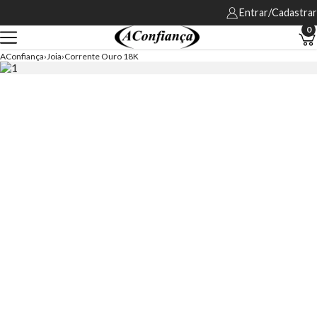
Entrar/Cadastrar
0
AConfiança
Joia
Corrente Ouro 18K