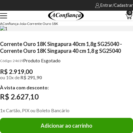
Entrar/Cadastrar
0
AConfiança
Joia
Corrente Ouro 18K
Corrente Ouro 18K Singapura 40cm 1,8g SG25040 -
Corrente Ouro 18K Singapura 40 cm 1,8 g SG25040
Produto Esgotado
24619
R$ 2.919,00
ou
10
x
de
R$ 291,90
À vista com desconto:
R$ 2.627,10
1x Cartão, PIX ou Boleto Bancário
Adicionar ao carrinho