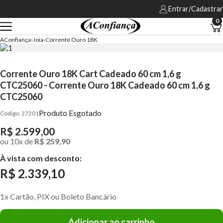
Entrar/Cadastrar
0
AConfiança
Joia
Corrente Ouro 18K
Corrente Ouro 18K Cart Cadeado 60 cm 1,6 g
CTC25060 - Corrente Ouro 18K Cadeado 60 cm 1,6 g
CTC25060
Produto Esgotado
27201
R$ 2.599,00
ou
10
x
de
R$ 259,90
À vista com desconto:
R$ 2.339,10
1x Cartão, PIX ou Boleto Bancário
Adicionar ao carrinho