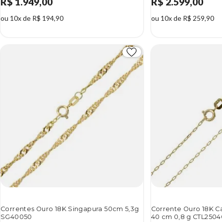
R$ 1.949,00
R$ 2.599,00
ou 10x de R$ 194,90
ou 10x de R$ 259,90
Correntes Ouro 18K Singapura 50cm 5,3g
Corrente Ouro 18K 
SG40050
40 cm 0,8 g CTL2504