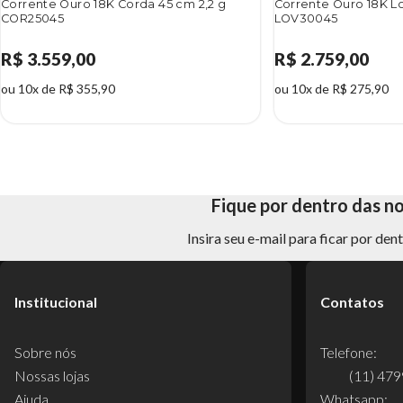
Corrente Ouro 18K Corda 45 cm 2,2 g
Corrente Ouro 18K Lo
COR25045
LOV30045
R$ 3.559,00
R$ 2.759,00
ou 10x de R$ 355,90
ou 10x de R$ 275,90
Fique por dentro das n
Insira seu e-mail para ficar por de
Institucional
Contatos
Sobre nós
Telefone:
Nossas lojas
(11) 47
Ajuda
Whatsapp: