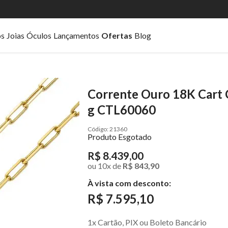
os
Joias
Óculos
Lançamentos
Ofertas
Blog
Corrente Ouro 18K Cart 
g CTL60060
21360
Produto Esgotado
R$ 8.439,00
ou
10
x
de
R$ 843,90
À vista com desconto:
R$ 7.595,10
1x Cartão, PIX ou Boleto Bancário