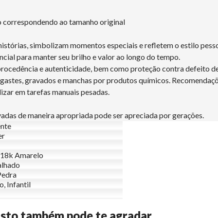
ão correspondendo ao tamanho original
histórias, simbolizam momentos especiais e refletem o estilo pess
ncial para manter seu brilho e valor ao longo do tempo.
procedência e autenticidade, bem como proteção contra defeito d
esgastes, gravados e manchas por produtos químicos. Recomendaçõ
lizar em tarefas manuais pesadas.
rvadas de maneira apropriada pode ser apreciada por gerações.
nte
er
 18k Amarelo
alhado
Pedra
, Infantil
Isto também pode te agradar