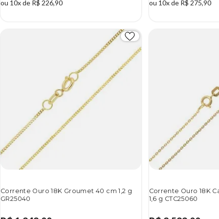
ou 10x de R$ 226,90
ou 10x de R$ 275,90
Corrente Ouro 18K Groumet 40 cm 1,2 g
Corrente Ouro 18K C
GR25040
1,6 g CTC25060