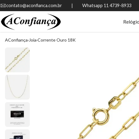
contato@aconfianca.com.br          |          Whatsapp 11 4739-8933
Relógi
AConfiança
Joia
Corrente Ouro 18K