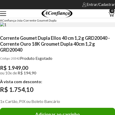
Entrar/Cadastrar
0
AConfiança
Joia
Corrente Goumet Dupla
Corrente Goumet Dupla Ellos 40 cm 1,2 g GRD20040 -
Corrente Ouro 18K Groumet Dupla 40cm 1,2 g
GRD20040
Produto Esgotado
20342
R$ 1.949,00
ou
10
x
de
R$ 194,90
À vista com desconto:
R$ 1.754,10
1x Cartão, PIX ou Boleto Bancário
Adicionar ao carrinho