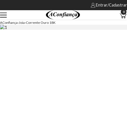
Entrar/Cadastrar
0
AConfiança
Joia
Corrente Ouro 18K