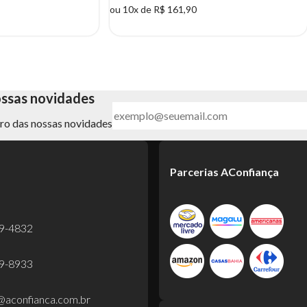
ou 10x de R$ 161,90
ossas novidades
ntro das nossas novidades
Parcerias AConfiança
99-4832
39-8933
@aconfianca.com.br