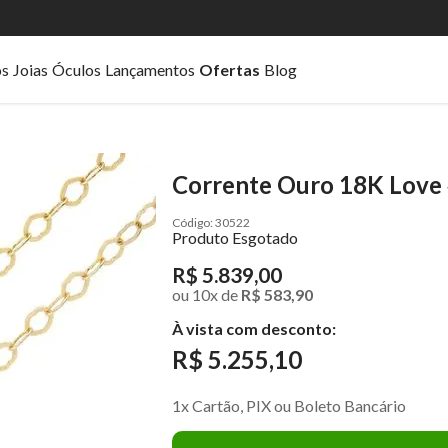
os
Joias
Óculos
Lançamentos
Ofertas
Blog
Corrente Ouro 18K Love
30522
Produto Esgotado
R$ 5.839,00
ou
10
x
de
R$ 583,90
À vista com desconto:
R$ 5.255,10
1x Cartão, PIX ou Boleto Bancário