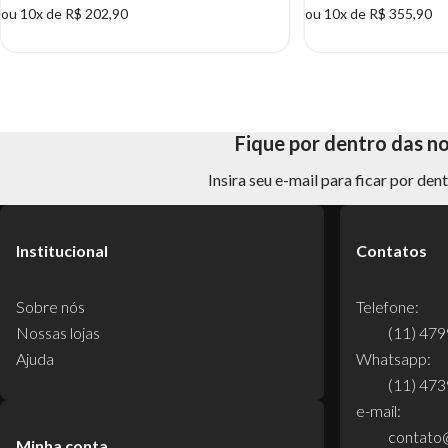
ou 10x de R$ 202,90
ou 10x de R$ 355,90
Fique por dentro das n
Insira seu e-mail para ficar por de
Institucional
Contatos
Sobre nós
Telefone:
Nossas lojas
(11) 47
Ajuda
Whatsapp:
(11) 47
e-mail:
contato
Minha conta