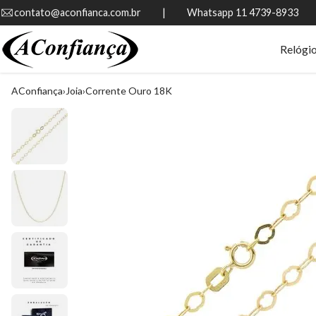
contato@aconfianca.com.br          |          Whatsapp 11 4739-8933
Relógi
AConfiança
Joia
Corrente Ouro 18K