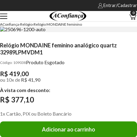
Entrar/Cadastrar
0
AConfiança
Relógio
Relógio MONDAINE feminino
Relógio MONDAINE feminino analógico quartz
32989LPMVDM1
Produto Esgotado
109038
R$ 419,00
ou
10
x
de
R$ 41,90
À vista com desconto:
R$ 377,10
1x Cartão, PIX ou Boleto Bancário
Adicionar ao carrinho