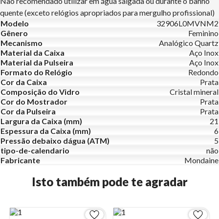
Não recomendado utilizar em água salgada ou durante o banho
quente (exceto relógios apropriados para mergulho profissional)
Modelo
32906L0MVNM2
Gênero
Feminino
Mecanismo
Analógico Quartz
Material da Caixa
Aço Inox
Material da Pulseira
Aço Inox
Formato do Relógio
Redondo
Cor da Caixa
Prata
Composição do Vidro
Cristal mineral
Cor do Mostrador
Prata
Cor da Pulseira
Prata
Largura da Caixa (mm)
21
Espessura da Caixa (mm)
6
Pressão debaixo dágua (ATM)
5
tipo-de-calendario
não
Fabricante
Mondaine
Isto também pode te agradar