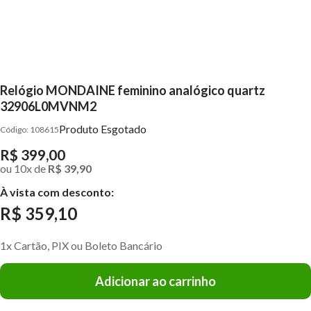
Relógio MONDAINE feminino analógico quartz
32906L0MVNM2
Produto Esgotado
108615
R$ 399,00
ou
10
x
de
R$ 39,90
À vista com desconto:
R$ 359,10
1x Cartão, PIX ou Boleto Bancário
Adicionar ao carrinho