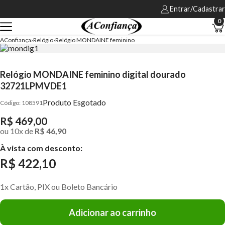
Entrar/Cadastrar
0
AConfiança
Relógio
Relógio MONDAINE feminino
Relógio MONDAINE feminino digital dourado
32721LPMVDE1
Produto Esgotado
108591
R$ 469,00
ou
10
x
de
R$ 46,90
À vista com desconto:
R$ 422,10
1x Cartão, PIX ou Boleto Bancário
Adicionar ao carrinho