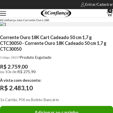
Entrar/Cadastrar
0
AConfiança
Joia
Corrente Ouro 18K
Corrente Ouro 18K Cart Cadeado 50 cm 1,7 g
CTC30050 - Corrente Ouro 18K Cadeado 50 cm 1,7 g
CTC30050
Produto Esgotado
28237
R$ 2.759,00
ou
10
x
de
R$ 275,90
À vista com desconto:
R$ 2.483,10
1x Cartão, PIX ou Boleto Bancário
Adicionar ao carrinho