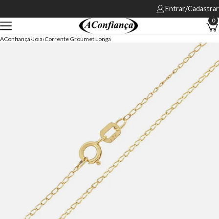
Entrar/Cadastrar
0
AConfiança
Joia
Corrente Groumet Longa