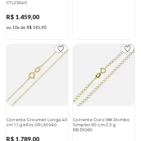
CTL25040
R$ 1.459,00
ou 10x de R$ 145,90
Corrente Groumet Longa 40
Corrente Ouro 18K Rombo
cm 1,1 g ellos GRL30040
Simples 60 cm 2,5 g
RB35060
R$ 1.789,00