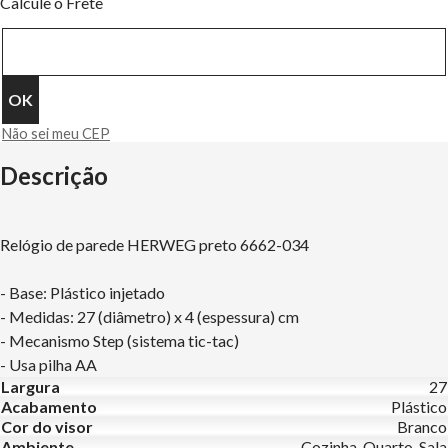
Calcule o Frete
Não sei meu CEP
Descrição
Relógio de parede HERWEG preto 6662-034
- Base: Plástico injetado
- Medidas: 27 (diâmetro) x 4 (espessura) cm
- Mecanismo Step (sistema tic-tac)
- Usa pilha AA
Largura
27
Acabamento
Plástico
Cor do visor
Branco
Ambiente
Cozinha, Quarto, Sala