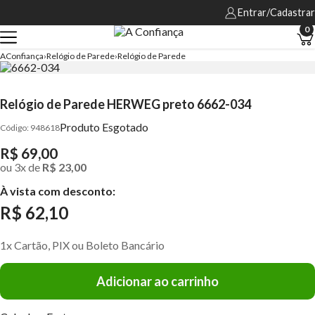
Entrar/Cadastrar
0
AConfiança
Relógio de Parede
Relógio de Parede
Relógio de Parede HERWEG preto 6662-034
Produto Esgotado
948618
R$ 69,00
ou
3
x
de
R$ 23,00
À vista com desconto:
R$ 62,10
1x Cartão, PIX ou Boleto Bancário
Adicionar ao carrinho