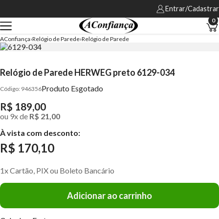
Entrar/Cadastrar
0
AConfiança
Relógio de Parede
Relógio de Parede
Relógio de Parede HERWEG preto 6129-034
Produto Esgotado
946356
R$ 189,00
ou
9
x
de
R$ 21,00
À vista com desconto:
R$ 170,10
1x Cartão, PIX ou Boleto Bancário
Adicionar ao carrinho