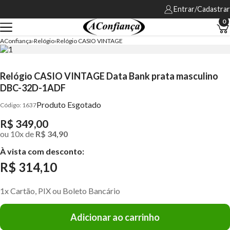
Entrar/Cadastrar
0
AConfiança
Relógio
Relógio CASIO VINTAGE
Relógio CASIO VINTAGE Data Bank prata masculino
DBC-32D-1ADF
Produto Esgotado
1637
R$ 349,00
ou
10
x
de
R$ 34,90
À vista com desconto:
R$ 314,10
1x Cartão, PIX ou Boleto Bancário
Adicionar ao carrinho