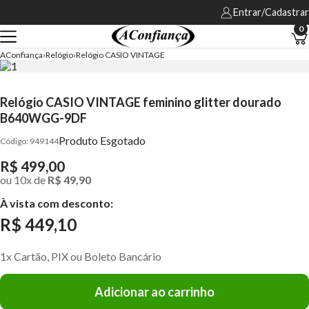
Entrar/Cadastrar
0
AConfiança
Relógio
Relógio CASIO VINTAGE
Relógio CASIO VINTAGE feminino glitter dourado
B640WGG-9DF
Produto Esgotado
949144
R$ 499,00
ou
10
x
de
R$ 49,90
À vista com desconto:
R$ 449,10
1x Cartão, PIX ou Boleto Bancário
Adicionar ao carrinho