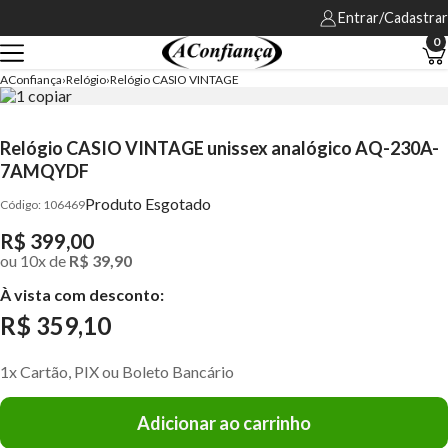
Entrar/Cadastrar
0
AConfiança
Relógio
Relógio CASIO VINTAGE
Relógio CASIO VINTAGE unissex analógico AQ-230A-
7AMQYDF
Produto Esgotado
106469
R$ 399,00
ou
10
x
de
R$ 39,90
À vista com desconto:
R$ 359,10
1x Cartão, PIX ou Boleto Bancário
Adicionar ao carrinho