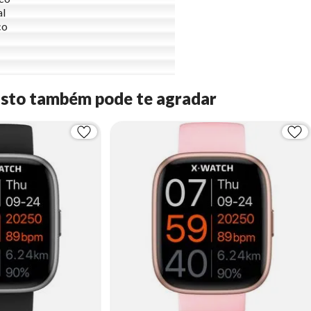
al
co
Isto também pode te agradar