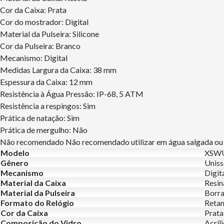
Cor da Caixa: Prata
Cor do mostrador: Digital
Material da Pulseira: Silicone
Cor da Pulseira: Branco
Mecanismo: Digital
Medidas Largura da Caixa: 38 mm
Espessura da Caixa: 12 mm
Resistência à Água Pressão: IP-68, 5 ATM
Resistência a respingos: Sim
Prática de natação: Sim
Prática de mergulho: Não
Não recomendado Não recomendado utilizar em água salgada ou du
Modelo
XSWU
Gênero
Uniss
Mecanismo
Digit
Material da Caixa
Resin
Material da Pulseira
Borr
Formato do Relógio
Retan
Cor da Caixa
Prata
Composição do Vidro
Acríl