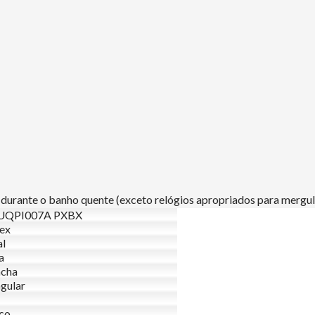
rante o banho quente (exceto relógios apropriados para mergulh
QPI007A PXBX
ex
al
a
acha
gular
ico