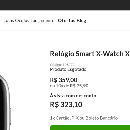
os
Joias
Óculos
Lançamentos
Ofertas
Blog
Relógio Smart X-Watch
108272
Produto Esgotado
R$ 359,00
ou
10
x
de
R$ 35,90
À vista com desconto:
R$ 323,10
1x Cartão, PIX ou Boleto Bancário