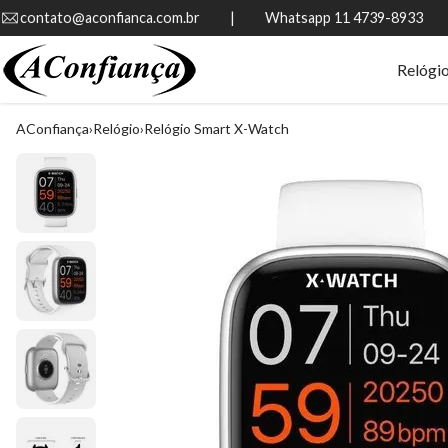
contato@aconfianca.com.br          |          Whatsapp 11 4739-8933
Relógi
AConfiança
Relógio
Relógio Smart X-Watch