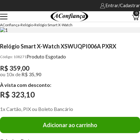
Entrar/Cadastrar
0
AConfiança
Relógio
Relógio Smart X-Watch
Relógio Smart X-Watch XSWUQPI006A PXRX
Produto Esgotado
108271
R$ 359,00
ou
10
x
de
R$ 35,90
À vista com desconto:
R$ 323,10
1x Cartão, PIX ou Boleto Bancário
Adicionar ao carrinho