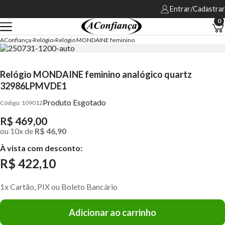
Entrar/Cadastrar
0
AConfiança
Relógio
Relógio MONDAINE feminino
Relógio MONDAINE feminino analógico quartz
32986LPMVDE1
Produto Esgotado
109012
R$ 469,00
ou
10
x
de
R$ 46,90
À vista com desconto:
R$ 422,10
1x Cartão, PIX ou Boleto Bancário
Adicionar ao carrinho