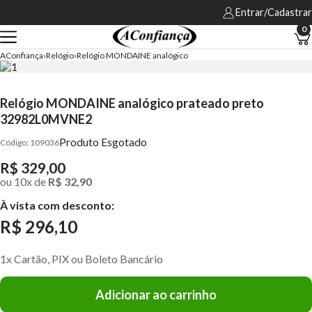
Entrar/Cadastrar
0
AConfiança
Relógio
Relógio MONDAINE analógico
Relógio MONDAINE analógico prateado preto
32982L0MVNE2
Produto Esgotado
109036
R$ 329,00
ou
10
x
de
R$ 32,90
À vista com desconto:
R$ 296,10
1x Cartão, PIX ou Boleto Bancário
Adicionar ao carrinho