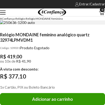
Entrar/Cadastrar
0
AConfiança
Relógio
Relógio MONDAINE feminino
Relógio MONDAINE feminino analógico quartz
32974LPMVDM1
Produto Esgotado
109031
R$ 419,00
ou
10
x
de
R$ 41,90
À vista com desconto:
R$ 377,10
1x Cartão, PIX ou Boleto Bancário
Adicionar ao carrinho