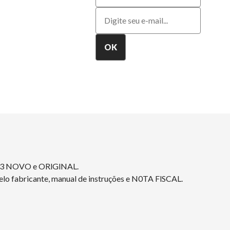
H3 NOVO e ORlGlNAL.
elo fabricante, manual de instruções e N0TA FlSCAL.