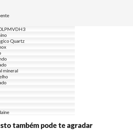
uente
60LPMVDH3
ino
gico Quartz
nox
o
ndo
ado
al mineral
elho
ado
aine
Isto também pode te agradar