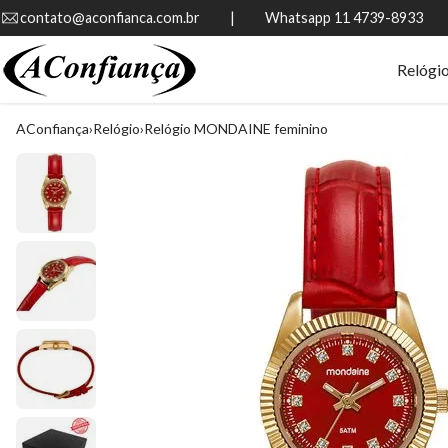
contato@aconfianca.com.br          |          Whatsapp 11 4739-8933
Relógi
AConfiança
Relógio
Relógio MONDAINE feminino