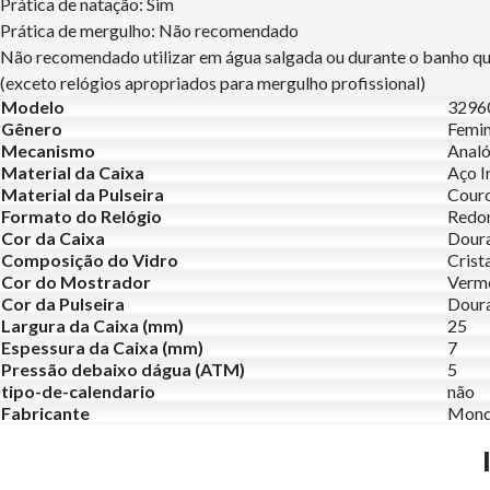
Prática de natação: Sim
Prática de mergulho: Não recomendado
Não recomendado utilizar em água salgada ou durante o banho q
(exceto relógios apropriados para mergulho profissional)
Modelo
329
Gênero
Femin
Mecanismo
Analó
Material da Caixa
Aço I
Material da Pulseira
Cour
Formato do Relógio
Redo
Cor da Caixa
Dour
Composição do Vidro
Crist
Cor do Mostrador
Verm
Cor da Pulseira
Dour
Largura da Caixa (mm)
25
Espessura da Caixa (mm)
7
Pressão debaixo dágua (ATM)
5
tipo-de-calendario
não
Fabricante
Mond