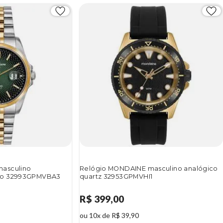
asculino
Relógio MONDAINE masculino analógico
co 32993GPMVBA3
quartz 32953GPMVHI1
R$ 399,00
ou 10x de R$ 39,90