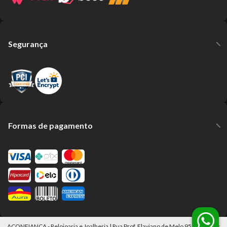
Segurança
Formas de pagamento
ACONFIANÇA - Relojoaria e Joalheria | Rua Prof. Flaviano de Melo 952 Mogi das