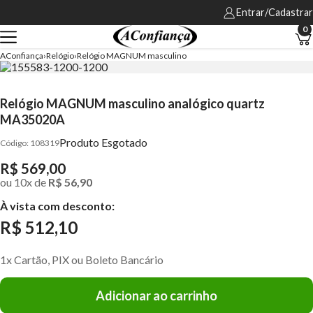
Entrar/Cadastrar
0
AConfiança
Relógio
Relógio MAGNUM masculino
Relógio MAGNUM masculino analógico quartz
MA35020A
Produto Esgotado
108319
R$ 569,00
ou
10
x
de
R$ 56,90
À vista com desconto:
R$ 512,10
1x Cartão, PIX ou Boleto Bancário
Adicionar ao carrinho