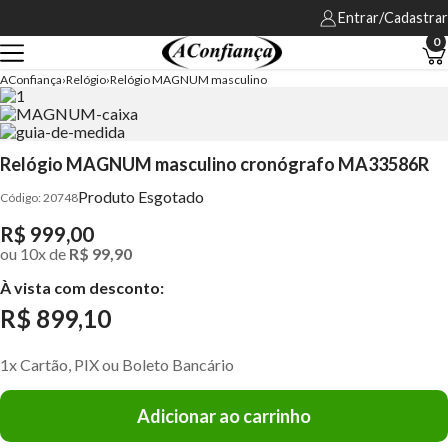
Entrar/Cadastrar
0
AConfiança
Relógio
Relógio MAGNUM masculino
Relógio MAGNUM masculino cronógrafo MA33586R
Produto Esgotado
20748
R$ 999,00
ou
10
x
de
R$ 99,90
À vista com desconto:
R$ 899,10
1x Cartão, PIX ou Boleto Bancário
Adicionar ao carrinho