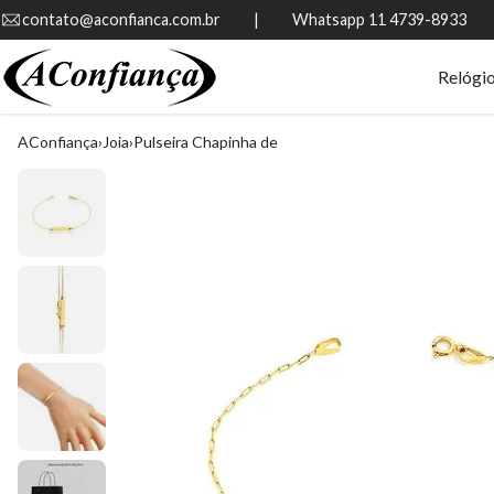
contato@aconfianca.com.br          |          Whatsapp 11 4739-8933
Relógi
AConfiança
Joia
Pulseira Chapinha de