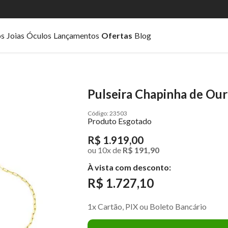
os
Joias
Óculos
Lançamentos
Ofertas
Blog
Pulseira Chapinha de Our
23503
Produto Esgotado
R$ 1.919,00
ou
10
x
de
R$ 191,90
À vista com desconto:
R$ 1.727,10
1x Cartão, PIX ou Boleto Bancário