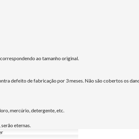
o correspondendo ao tamanho original.
tra defeito de fabricação por 3 meses. Não são cobertos os dano
ro, mercúrio, detergente, etc.
 serão eternas.
er