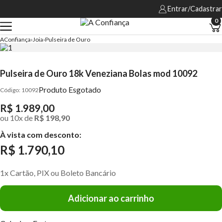
Entrar/Cadastrar
0
AConfiança
Joia
Pulseira de Ouro
Pulseira de Ouro 18k Veneziana Bolas mod 10092
Produto Esgotado
10092
R$ 1.989,00
ou
10
x
de
R$ 198,90
À vista com desconto:
R$ 1.790,10
1x Cartão, PIX ou Boleto Bancário
Adicionar ao carrinho