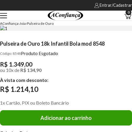
Entrar/Cadastrar
0
AConfiança
Joia
Pulseira de Ouro
Pulseira de Ouro 18k Infantil Bola mod 8548
Produto Esgotado
8548
R$ 1.349,00
ou
10
x
de
R$ 134,90
À vista com desconto:
R$ 1.214,10
1x Cartão, PIX ou Boleto Bancário
Adicionar ao carrinho