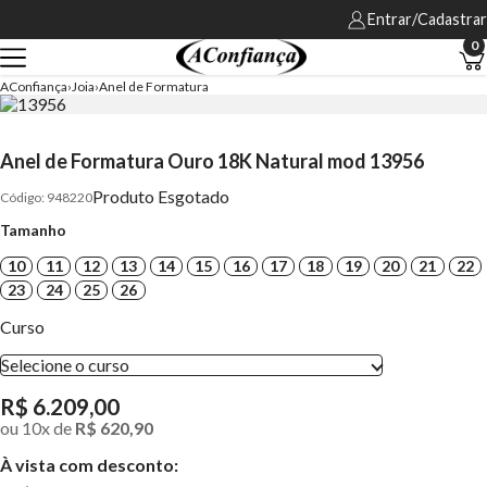
Entrar/Cadastrar
0
AConfiança
Joia
Anel de Formatura
Anel de Formatura Ouro 18K Natural mod 13956
Produto Esgotado
948220
Tamanho
10
11
12
13
14
15
16
17
18
19
20
21
22
23
24
25
26
Curso
Selecione o curso
R$ 6.209,00
ou
10
x
de
R$ 620,90
À vista com desconto: