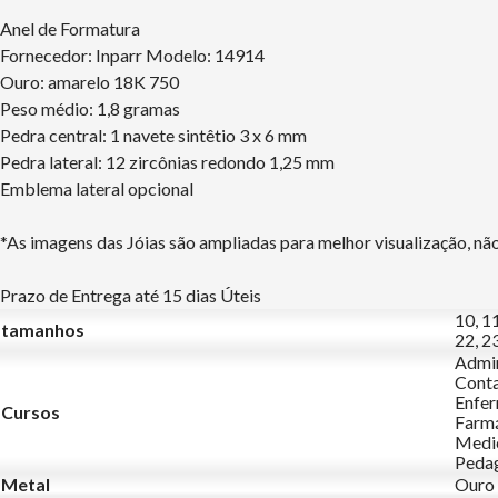
Anel de Formatura
Fornecedor: Inparr Modelo: 14914
Ouro: amarelo 18K 750
Peso médio: 1,8 gramas
Pedra central: 1 navete sintêtio 3 x 6 mm
Pedra lateral: 12 zircônias redondo 1,25 mm
Emblema lateral opcional
*As imagens das Jóias são ampliadas para melhor visualização, n
Prazo de Entrega até 15 dias Úteis
10, 11
tamanhos
22, 23
Admin
Conta
Enfer
Cursos
Farmá
Medic
Pedag
Metal
Ouro