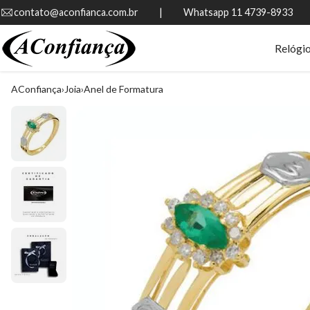
contato@aconfianca.com.br          |          Whatsapp 11 4739-8933
Relógi
AConfiança
Joia
Anel de Formatura