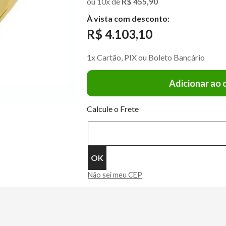
ou
10
x
de
R$ 455,90
À vista com desconto:
R$ 4.103,10
1x Cartão, PIX ou Boleto Bancário
Adicionar ao 
Calcule o Frete
Não sei meu CEP