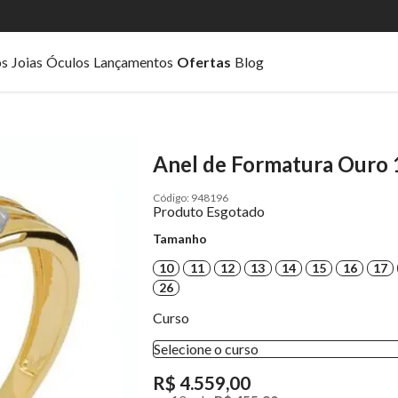
os
Joias
Óculos
Lançamentos
Ofertas
Blog
Anel de Formatura Ouro 
948196
Produto Esgotado
Tamanho
10
11
12
13
14
15
16
17
26
Curso
Selecione o curso
R$ 4.559,00