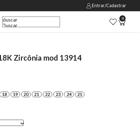
Entrar/Cadastrar
0
Buscar
Buscar
18K Zircônia mod 13914
18
19
20
21
22
23
24
25