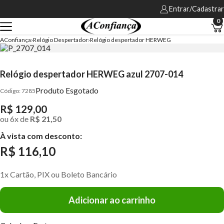
Entrar/Cadastrar
0
AConfiança
Relógio Despertador
Relógio despertador HERWEG
Relógio despertador HERWEG azul 2707-014
Produto Esgotado
7285
R$ 129,00
ou
6
x
de
R$ 21,50
À vista com desconto:
R$ 116,10
1x Cartão, PIX ou Boleto Bancário
Adicionar ao carrinho