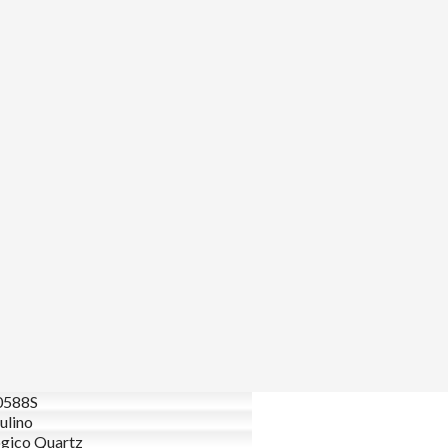
588S
ulino
gico Quartz