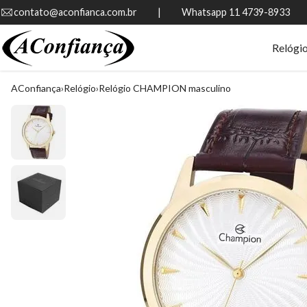
contato@aconfianca.com.br          |          Whatsapp 11 4739-8933
Relógi
AConfiança
Relógio
Relógio CHAMPION masculino