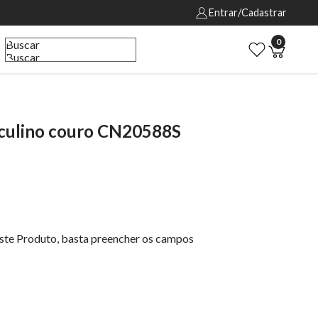
Entrar/Cadastrar
0
Buscar
Buscar
ulino couro CN20588S
este Produto, basta preencher os campos