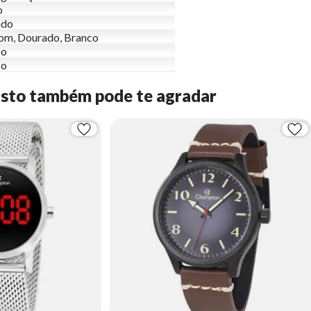
o
ndo
om, Dourado, Branco
co
co
Isto também pode te agradar