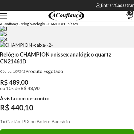
Entrar/Cadastrar
0
AConfiança
Relógio
Relógio CHAMPION unissex
Relógio CHAMPION unissex analógico quartz
CN21461D
Produto Esgotado
109542
R$ 489,00
ou
10
x
de
R$ 48,90
À vista com desconto:
R$ 440,10
1x Cartão, PIX ou Boleto Bancário