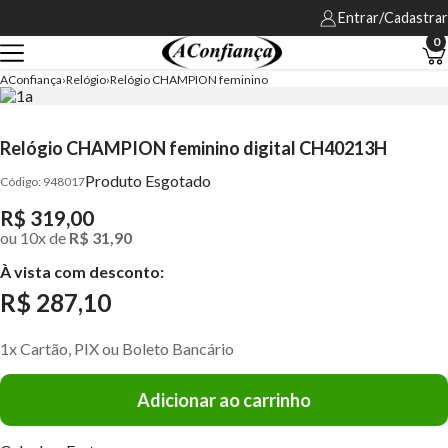
Entrar/Cadastrar
0
AConfiança
Relógio
Relógio CHAMPION feminino
Relógio CHAMPION feminino digital CH40213H
Produto Esgotado
948017
R$ 319,00
ou
10
x
de
R$ 31,90
À vista com desconto:
R$ 287,10
1x Cartão, PIX ou Boleto Bancário
Adicionar ao carrinho