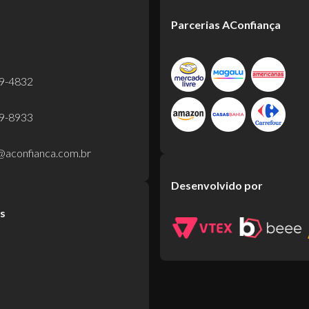
Parcerias AConfiança
99-4832
39-8933
@aconfianca.com.br
Desenvolvido por
is