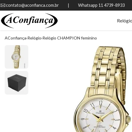
contato@aconfianca.com.br          |          Whatsapp 11 4739-8933
Relógi
AConfiança
Relógio
Relógio CHAMPION feminino