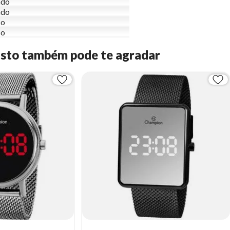
ndo
ado
co
co
Isto também pode te agradar