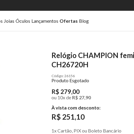
os
Joias
Óculos
Lançamentos
Ofertas
Blog
Relógio CHAMPION femin
CH26720H
26156
Produto Esgotado
R$ 279,00
ou
10
x
de
R$ 27,90
À vista com desconto:
R$ 251,10
1x Cartão, PIX ou Boleto Bancário