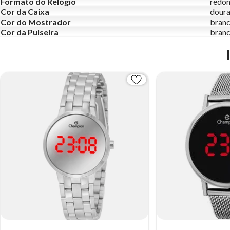
Formato do Relógio
redo
Cor da Caixa
dour
Cor do Mostrador
bran
Cor da Pulseira
bran