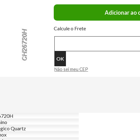
Adicionar ao 
Calcule o Frete
Não sei meu CEP
6720H
ino
gico Quartz
nox