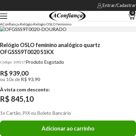
Entrar/Cadastrar
0
AConfiança
Relógio
Relógio OSLO feminino
Relógio OSLO feminino analógico quartz
OFGSSS9T0020 S1KX
Produto Esgotado
109217
R$ 939,00
ou
10
x
de
R$ 93,90
À vista com desconto:
R$ 845,10
1x Cartão, PIX ou Boleto Bancário
Adicionar ao carrinho