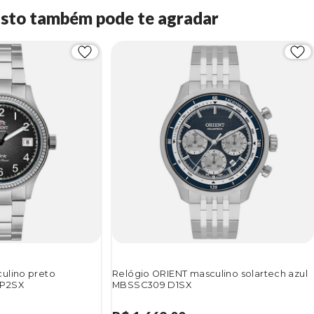
Isto também pode te agradar
ulino preto
Relógio ORIENT masculino solartech azul
 P2SX
MBSSC309 D1SX