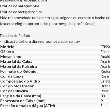
Prática de natação: Sim
Prática de mergulho: Sim
Não recomendado utilizar em água salgada ou durante o banho q
(exceto relógios apropriados para mergulho profissional)
Funções do Relógio
-Indicação de hora dia e noite, mostrador sunray
Modelo
FRSS
Gênero
Femin
Mecanismo
Analó
Material da Caixa
Aço I
Material da Pulseira
Aço I
Formato do Relógio
Redo
Cor da Caixa
Rosê
Composição do Vidro
Crist
Cor do Mostrador
Bran
Cor da Pulseira
Rosê
Largura da Caixa (mm)
38
Espessura da Caixa (mm)
9
Pressão debaixo dágua (ATM)
5