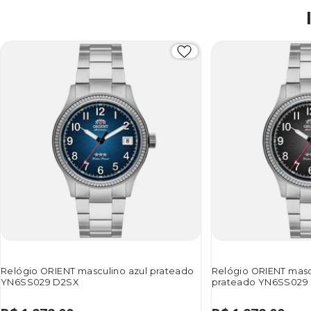
Relógio ORIENT masculino azul prateado
Relógio ORIENT masc
YN6SS029 D2SX
prateado YN6SS029