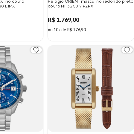
ulino couro
Relógio ORIENT masculino redondo preto
30 E1MX
couro NH3SC017 P2PX
R$ 1.769,00
ou 10x de R$ 176,90