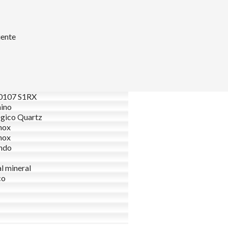
uente
0107 S1RX
ino
gico Quartz
nox
nox
ndo
al mineral
co