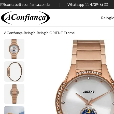
contato@aconfianca.com.br          |          Whatsapp 11 4739-8933
Relógi
AConfiança
Relógio
Relógio ORIENT Eternal