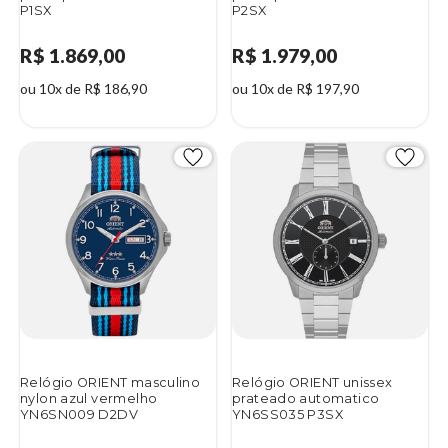
P1SX
P2SX
R$ 1.869,00
R$ 1.979,00
ou 10x de R$ 186,90
ou 10x de R$ 197,90
Relógio ORIENT masculino
Relógio ORIENT unissex
nylon azul vermelho
prateado automatico
YN6SN009 D2DV
YN6SS035 P3SX